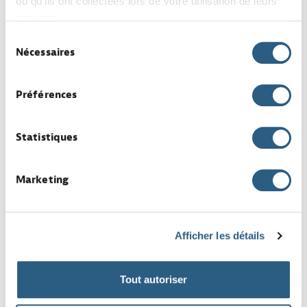
ou qu'ils ont collectées lors de votre utilisation de leurs
services.
Opérateur de production
Sélection
confirmé (H/F) – 3x8 / 4x8
Nécessaires
du
tournée américaine
consentement
par INDUSTRIE
Industrie
Préférences
Temps partiel
Grevenmacher
Intérim
Statistiques
Marketing
Technicien de maintenance
industrielle (H/F)
par INDUSTRIE
Industrie
Afficher les détails
Temps plein
Grevenmacher
CDI
Tout autoriser