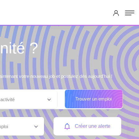
nité ?
ntenant votre nouveau job et postulez dès aujourd'hui !
Trouver un emploi
activité
Créer une alerte
ploi