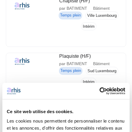
Chapiste (H/F)
par BATIMENT
Bâtiment
Temps plein
Ville Luxembourg
Intérim
Plaquiste (H/F)
par BATIMENT
Bâtiment
Temps plein
Sud Luxembourg
Intérim
Coffreur (H/F)
Ce site web utilise des cookies.
par BATIMENT
Bâtiment
Les cookies nous permettent de personnaliser le contenu
Temps plein
Sud Luxembourg
et les annonces, d'offrir des fonctionnalités relatives aux