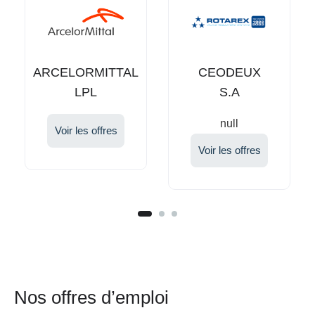
TAL
CEODEUX
HANFF
S.A
GLOBAL
HEALTH
null
SOLUTIONS
Voir les offres
Voir les offres
S.A.R.L
Nos offres d’emploi