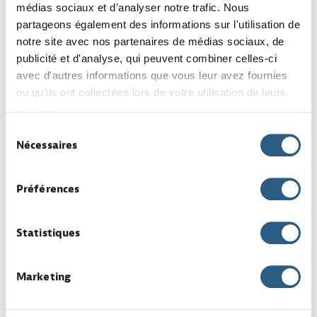
médias sociaux et d'analyser notre trafic. Nous
Intérim
partageons également des informations sur l'utilisation de
notre site avec nos partenaires de médias sociaux, de
publicité et d'analyse, qui peuvent combiner celles-ci
avec d'autres informations que vous leur avez fournies
Façadier (H/F)
ou qu'ils ont collectées lors de votre utilisation de leurs
par BATIMENT
Bâtiment
services.
Temps plein
Sud Luxembourg
Sélection
Nécessaires
Intérim
du
consentement
Préférences
Cordiste Industrie Urbain
Statistiques
(H/F) à Munsbach
par GENERALISTE
Industrie
Marketing
Temps plein
Munsbach
CDD