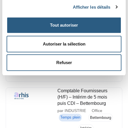
Afficher les détails
Chauffeur PL - Secteur
Grevenmacher Anglais /
Tout autoriser
Français OBLIGATOIRE
par GENERALISTE
Autoriser la sélection
Industrie
Temps plein
Grevenmacher
CDD
Refuser
Comptable Fournisseurs
(H/F) – Intérim de 5 mois
puis CDI – Bettembourg
par INDUSTRIE
Office
Temps plein
Bettembourg