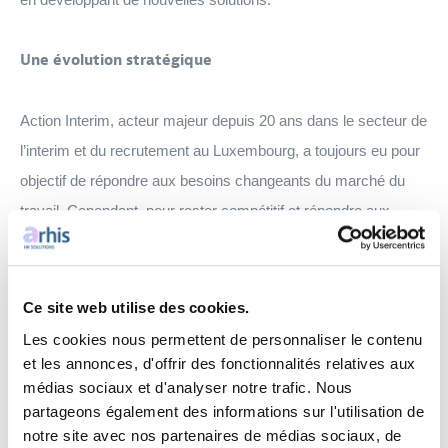
Une évolution stratégique
Action Interim, acteur majeur depuis 20 ans dans le secteur de
l’interim et du recrutement au Luxembourg, a toujours eu pour
objectif de répondre aux besoins changeants du marché du
travail.
Cependant, pour rester compétitif et répondre aux
attentes croissantes des entreprises et des travailleurs,
l'entreprise a décidé de repenser sa stratégie et sa marque.
Ce site web utilise des cookies.
Arhis HR Solutions incarne une évolution claire. En
Les cookies nous permettent de personnaliser le contenu
choisissant ce nouveau nom, l'entreprise souhaite mettre en
et les annonces, d'offrir des fonctionnalités relatives aux
médias sociaux et d'analyser notre trafic. Nous
avant son engagement envers des solutions RH plus
partageons également des informations sur l'utilisation de
complètes et personnalisées. Cette transition reflète son désir
notre site avec nos partenaires de médias sociaux, de